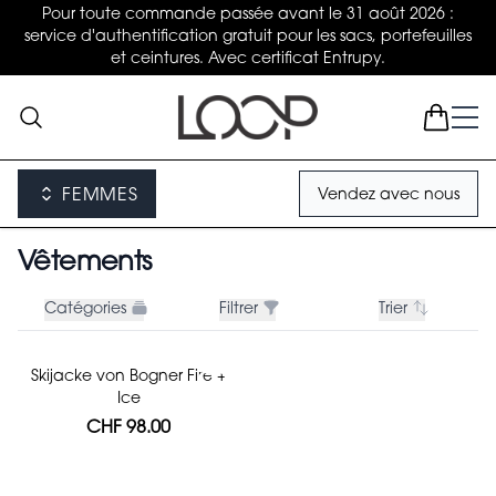
Pour toute commande passée avant le 31 août 2026 :
service d'authentification gratuit pour les sacs, portefeuilles
et ceintures. Avec certificat Entrupy.
FEMMES
Vendez avec nous
Vêtements
Catégories
Filtrer
Trier
Skijacke von Bogner Fire +
Ice
CHF 98.00