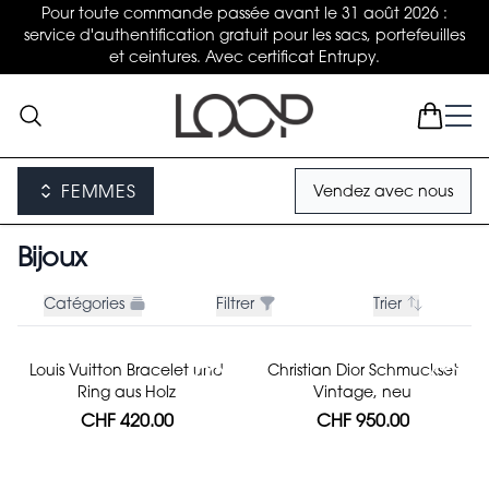
Pour toute commande passée avant le 31 août 2026 :
service d'authentification gratuit pour les sacs, portefeuilles
et ceintures. Avec certificat Entrupy.
FEMMES
Vendez avec nous
Bijoux
Catégories
Filtrer
Trier
Louis Vuitton Bracelet und
Christian Dior Schmuckset
Ring aus Holz
Vintage, neu
CHF 420.00
CHF 950.00