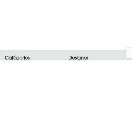
Catégories
Designer
Nouveautés
ALAIA
Sacs
BOTTEGA VENETA
Vêtements
CELINE
Chaussures
CHANEL
Accessoires
CHLOE
Bijoux
CHOPARD
montres
DIOR