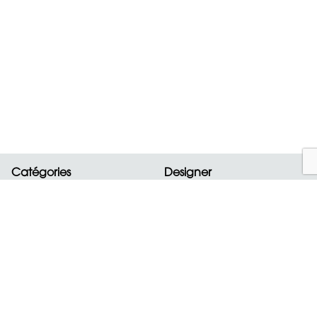
Catégories
Designer
Nouveautés
ALAIA
Sacs
BOTTEGA VENETA
Vêtements
CELINE
Chaussures
CHANEL
Accessoires
CHLOE
Bijoux
CHOPARD