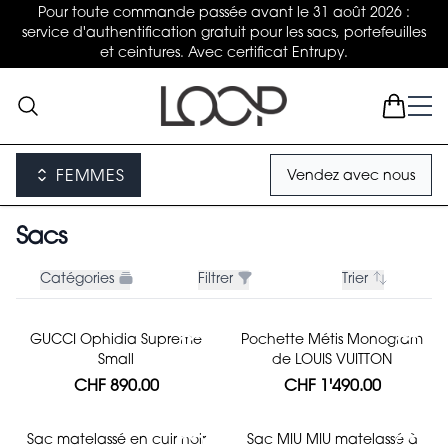
Pour toute commande passée avant le 31 août 2026 :
service d'authentification gratuit pour les sacs, portefeuilles
et ceintures. Avec certificat Entrupy.
FEMMES
Vendez avec nous
Sacs
Catégories
Filtrer
Trier
GUCCI Ophidia Supreme
Pochette Métis Monogram
Small
de LOUIS VUITTON
CHF 890.00
CHF 1'490.00
Sac matelassé en cuir noir
Sac MIU MIU matelassé à