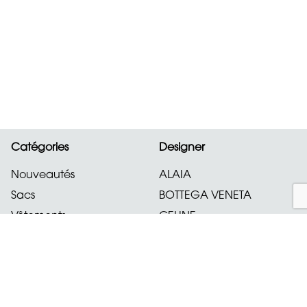
comportement de navigation sur notre site afin
d'améliorer nos services. Pour en savoir plus sur
les services que nous utilisons, consulte la
rubrique « Paramètres ».
En cliquant sur « Accepter et continuer », tu
acceptes l'utilisation de ces services. Tu peux
révoquer ou modifier ton consentement à tout
moment avec effet pour l'avenir.
Catégories
Designer
Accepter et continuer
paramètres
Nouveautés
ALAIA
Politique de confidentialité
Mentions légales
Sacs
BOTTEGA VENETA
Vêtements
CELINE
Chaussures
CHANEL
Accessoires
CHLOE
Bijoux
CHOPARD
montres
DIOR