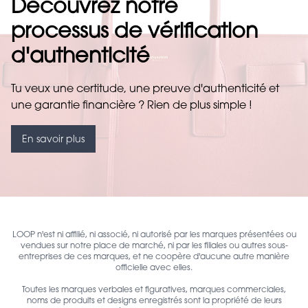
Découvrez notre
processus de vérification
d'authenticité
Tu veux une certitude, une preuve d'authenticité et
une garantie financière ? Rien de plus simple !
En savoir plus
LOOP n'est ni affilié, ni associé, ni autorisé par les marques présentées ou
vendues sur notre place de marché, ni par les filiales ou autres sous-
entreprises de ces marques, et ne coopère d'aucune autre manière
officielle avec elles.
Toutes les marques verbales et figuratives, marques commerciales,
noms de produits et designs enregistrés sont la propriété de leurs