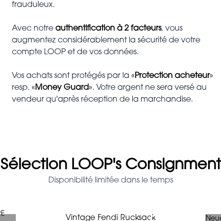
frauduleux.
Avec notre
authentification à 2 facteurs
, vous
augmentez considérablement la sécurité de votre
compte LOOP et de vos données.
Vos achats sont protégés par la «
Protection acheteur
»
resp. «
Money Guard
». Votre argent ne sera versé au
vendeur qu'après réception de la marchandise.
Sélection LOOP's Consignment
Disponibilité limitée dans le temps
RE
CHANEL Cambon Long wallet
TISSOT Lady open heart mit
LOUIS VUITTON Le Fabuleux
LOUIS VUITTON Logomania
CHANEL Madame Paris
CHANEL Brillenrahmen/
HERMES chain d'ancre
TOM FORD Cat Eye
LOUIS VUITTON
FENDI Vintage
Vintage Fendi Rucksack
Vintage Fendi Rucksack
LOUIS VUITTON Capucines PM
MCM Mini Soft Diamond Tote
MIU MIU Wildleder Peeptoes
Shi.rt Milano oversized Bluse
MAX MARA Daunenmantel
MAJE kurzer Wollmantel
CHANEL Medaillon Tote
BOTTEGA VENETA Kleid
JIMMY CHOO Wedges
LOEWE Handtasche
Braccialini Clutch
GUCCI Rucksack
HERMES Twilly
Neue