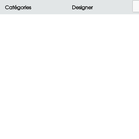
Catégories
Designer
Nouveautés
ALAIA
Sacs
BOTTEGA VENETA
Vêtements
CELINE
Chaussures
CHANEL
Accessoires
CHLOE
Bijoux
CHOPARD
montres
DIOR
Tout afficher
À propos de nous
Newsletter
Inscrivez-vous à notre
À propos
newsletter.
Expédition et retours
Adresse e-mail
Options de vente, frais et