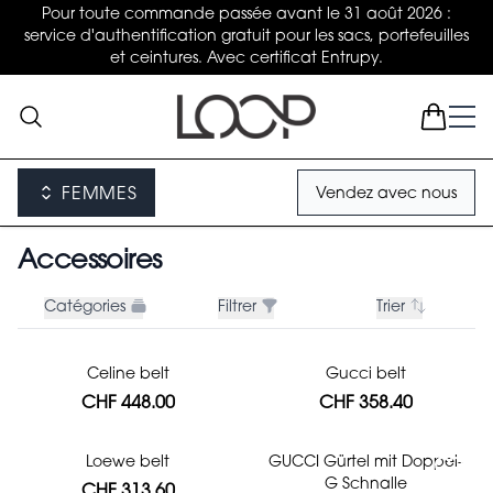
Pour toute commande passée avant le 31 août 2026 :
service d'authentification gratuit pour les sacs, portefeuilles
et ceintures. Avec certificat Entrupy.
FEMMES
Vendez avec nous
Accessoires
Catégories
Filtrer
Trier
Celine belt
Gucci belt
CHF 448.00
CHF 358.40
Loewe belt
GUCCI Gürtel mit Doppel-
G Schnalle
CHF 313.60