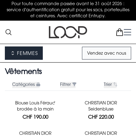
Pour toute commande passée avant le 31 août 2026 :
service d'authentification gratuit pour les sacs, portefeuilles
et ceintures. Avec certificat Entrupy.
FEMMES
Vendez avec nous
Vêtements
Catégories
Filtrer
Trier
Blouse Louis Féraud
CHRISTIAN DIOR
brodée à la main
Seidenbluse
CHF 190.00
CHF 220.00
CHRISTIAN DIOR
CHRISTIAN DIOR