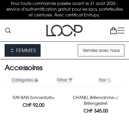
Pour toute commande passée avant le 31 août 2026 :
service d'authentification gratuit pour les sacs, portefeuilles
et ceintures. Avec certificat Entrupy.
FEMMES
Vendez avec nous
Accessoires
Catégories
Filtrer
Trier
RAY-BAN Sonnenbrille
CHANEL Brillenrahmen/
Brillengestell
CHF 92.00
CHF 345.00