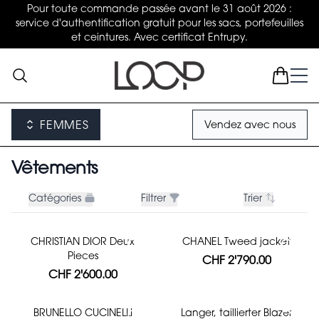
Pour toute commande passée avant le 31 août 2026 :
service d'authentification gratuit pour les sacs, portefeuilles
et ceintures. Avec certificat Entrupy.
FEMMES
Vendez avec nous
Vêtements
Catégories
Filtrer
Trier
CHRISTIAN DIOR Deux
CHANEL Tweed jacket
Pieces
CHF 2'790.00
CHF 2'600.00
BRUNELLO CUCINELLI
Langer, taillierter Blazer