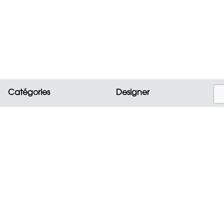
Catégories
Designer
Nouveautés
ALAIA
Sacs
BOTTEGA VENETA
Vêtements
CELINE
Chaussures
CHANEL
Accessoires
CHLOE
Bijoux
CHOPARD
montres
DIOR
Tout afficher