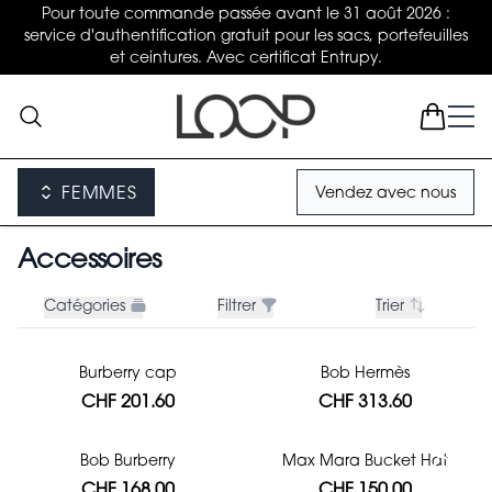
Pour toute commande passée avant le 31 août 2026 :
service d'authentification gratuit pour les sacs, portefeuilles
et ceintures. Avec certificat Entrupy.
FEMMES
Vendez avec nous
Accessoires
Catégories
Filtrer
Trier
Burberry cap
Bob Hermès
CHF 201.60
CHF 313.60
Bob Burberry
Max Mara Bucket Hat
CHF 168.00
CHF 150.00