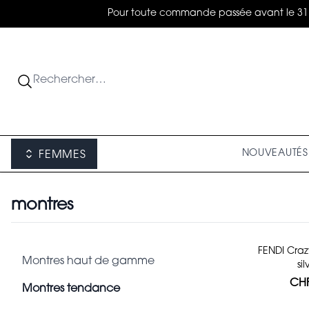
Pour toute commande passée avant le 31 août
NOUVEAUTÉS
FEMMES
montres
Catégories
FENDI Cra
Montres haut de gamme
sil
CHF
Montres tendance