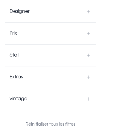
Designer
Prix
état
Extras
vintage
Réinitialiser tous les filtres