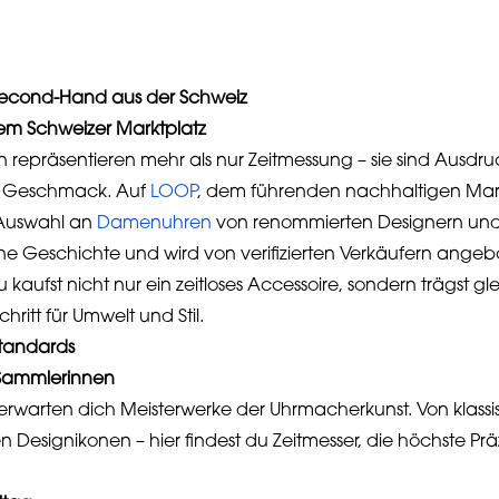
cond-Hand aus der Schweiz
em Schweizer Marktplatz
präsentieren mehr als nur Zeitmessung – sie sind Ausdruck
m Geschmack. Auf
LOOP
, dem führenden nachhaltigen Mark
 Auswahl an
Damenuhren
von renommierten Designern un
e Geschichte und wird von verifizierten Verkäufern angebo
kaufst nicht nur ein zeitloses Accessoire, sondern trägst gle
hritt für Umwelt und Stil.
sstandards
 Sammlerinnen
erwarten dich Meisterwerke der Uhrmacherkunst. Von klass
esignikonen – hier findest du Zeitmesser, die höchste Präzi