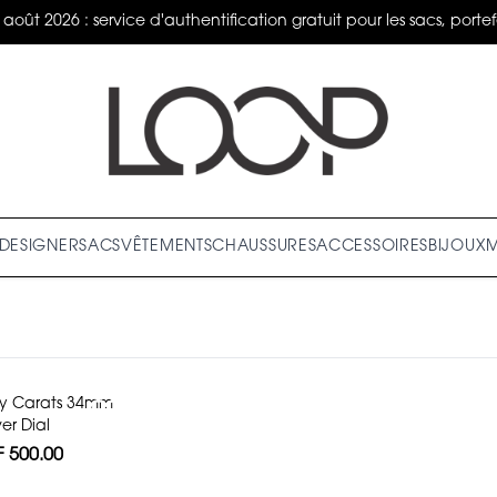
 2026 : service d'authentification gratuit pour les sacs, portefeu
DESIGNER
SACS
VÊTEMENTS
CHAUSSURES
ACCESSOIRES
BIJOUX
zy Carats 34mm
ver Dial
 500.00