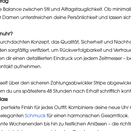
ltag
e Balance zwischen Stil und Alltagstauglichkeit. Ob minimal
ür Damen unterstreichen deine Persönlichkeit und lassen si
nuhr?
durchdachten Konzept, das Qualität, Sicherheit und Nachhal
rden sorgfältig verifiziert, um Rückverfolgbarkeit und Vertra
 dir einen detaillierten Eindruck von jedem Zeitmesser – b
 Kontakt aufnehmen.
selt über den sicheren Zahlungsabwickler Stripe abgewickel
ern du uns spätestens 48 Stunden nach Erhalt schriftlich konta
lass
erfekte Finish für jedes Outfit. Kombiniere deine neue Uhr
 eleganten
Schmuck
für einen harmonischen Gesamtlook.
nte Wochenenden bis hin zu festlichen Anlässen – die ric