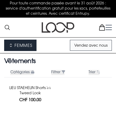
Pour toute commande passée avant le 31 août 2026 :
service d'authentification gratuit pour les sacs, portefeuilles
et ceintures. Avec certificat Entrupy.
FEMMES
Vendez avec nous
Vêtements
Catégories
Filtrer
Trier
LIEU STAEHELIN Shorts im
Tweed Look
CHF 100.00