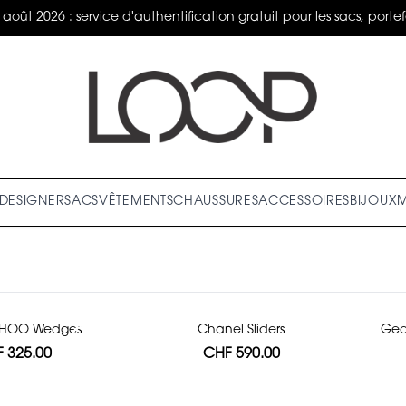
 2026 : service d'authentification gratuit pour les sacs, portefeu
DESIGNER
SACS
VÊTEMENTS
CHAUSSURES
ACCESSOIRES
BIJOUX
CHOO Wedges
Chanel Sliders
Geo
 325.00
CHF 590.00