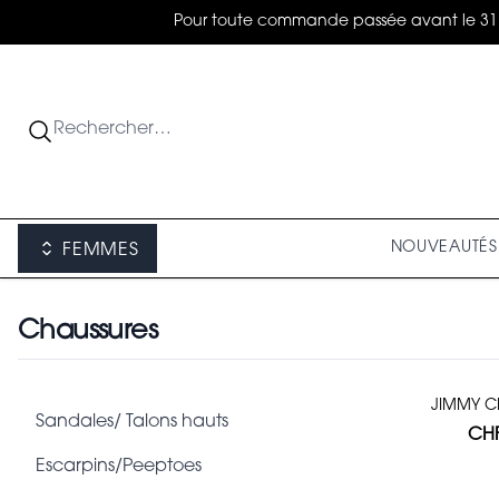
Pour toute commande passée avant le 31 août
NOUVEAUTÉS
FEMMES
Chaussures
Catégories
JIMMY 
Sandales/ Talons hauts
CHF
Escarpins/Peeptoes