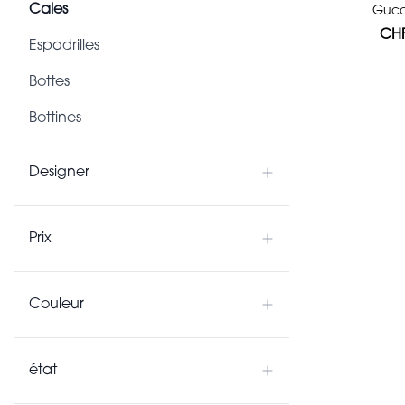
Cales
Gucc
CHF
Espadrilles
Bottes
Bottines
Mocassins
Designer
Baskets
Chaussures à lacets
Prix
Mules/ mules/ ballerines
Couleur
état