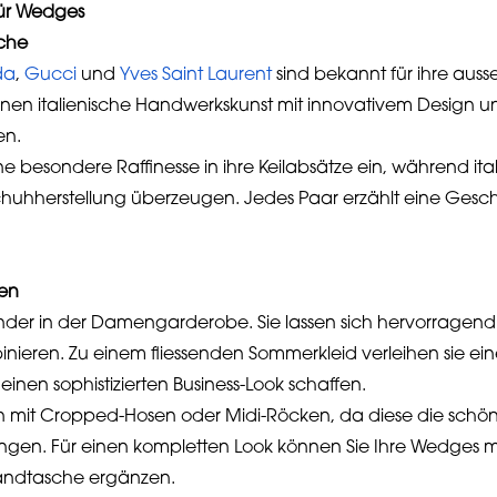
für Wedges
üche
da
,
Gucci
und
Yves Saint Laurent
sind bekannt für ihre aus
nen italienische Handwerkskunst mit innovativem Design u
en.
e besondere Raffinesse in ihre Keilabsätze ein, während ita
 Schuhherstellung überzeugen. Jedes Paar erzählt eine Gesc
ten
nder in der Damengarderobe. Sie lassen sich hervorragend
inieren. Zu einem fliessenden Sommerkleid verleihen sie ei
 einen sophistizierten Business-Look schaffen.
ion mit Cropped-Hosen oder Midi-Röcken, da diese die schön
ringen. Für einen kompletten Look können Sie Ihre Wedges 
andtasche ergänzen.