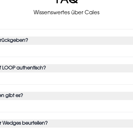
FAQ
Wissenswertes über Cales
urückgeben?
f LOOP authentisch?
n gibt es?
r Wedges beurteilen?