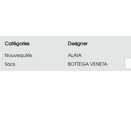
Catégories
Designer
Nouveautés
ALAIA
Sacs
BOTTEGA VENETA
Vêtements
CELINE
Chaussures
CHANEL
Accessoires
CHLOE
Bijoux
CHOPARD
montres
DIOR
Tout afficher