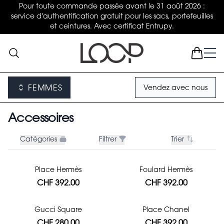
Pour toute commande passée avant le 31 août 2026 :
service d'authentification gratuit pour les sacs, portefeuilles
et ceintures. Avec certificat Entrupy.
FEMMES
Vendez avec nous
Accessoires
Catégories
Filtrer
Trier
Place Hermès
Foulard Hermès
CHF 392.00
CHF 392.00
Gucci Square
Place Chanel
CHF 280.00
CHF 392.00