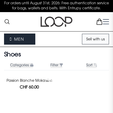
For orders until August 31st, 2026: Free authentication service
for bags, wallets and belts. With Entrupy certificate.
MEN
Sell with us
Shoes
Categories
Filter
Sort
Passion Blanche Mokassins
CHF 60.00