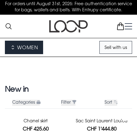
For orders until August 31st, 2026: Free authentication service
for bags, wallets and belts. With Entrupy certificate.
WOMEN
Sell with us
New in
Categories
Filter
Sort
Chanel skirt
Sac Saint Laurent Loulou
CHF 425.60
CHF 1'444.80