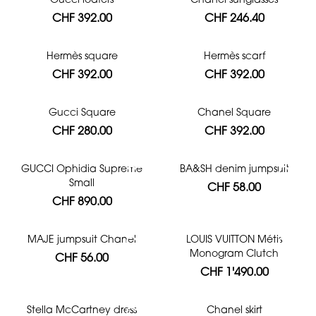
Gucci loafers
Chanel sunglasses
CHF 392.00
CHF 246.40
Hermès square
Hermès scarf
CHF 392.00
CHF 392.00
Gucci Square
Chanel Square
CHF 280.00
CHF 392.00
GUCCI Ophidia Supreme
BA&SH denim jumpsuit
Small
CHF 58.00
CHF 890.00
MAJE jumpsuit Chanel
LOUIS VUITTON Métis
Monogram Clutch
CHF 56.00
CHF 1'490.00
Stella McCartney dress
Chanel skirt