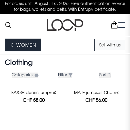
For orders until August 31st, 2026: Free authentication service
for bags, wallets and belts. With Entrupy certificate.
WOMEN
Sell with us
Clothing
Categories
Filter
Sort
BA&SH denim jumpsuit
MAJE jumpsuit Chanel
CHF 58.00
CHF 56.00