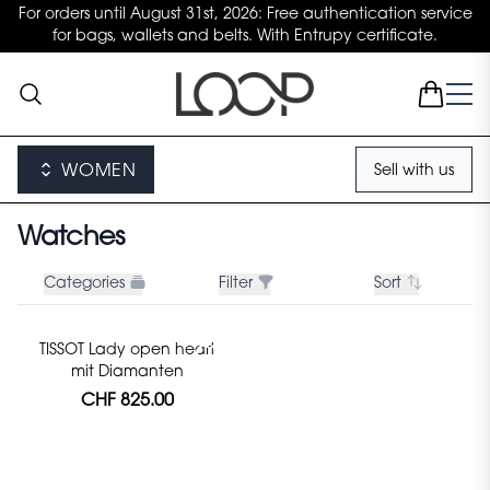
For orders until August 31st, 2026: Free authentication service
for bags, wallets and belts. With Entrupy certificate.
WOMEN
Sell with us
Watches
Categories
Filter
Sort
TISSOT Lady open heart
mit Diamanten
CHF 825.00