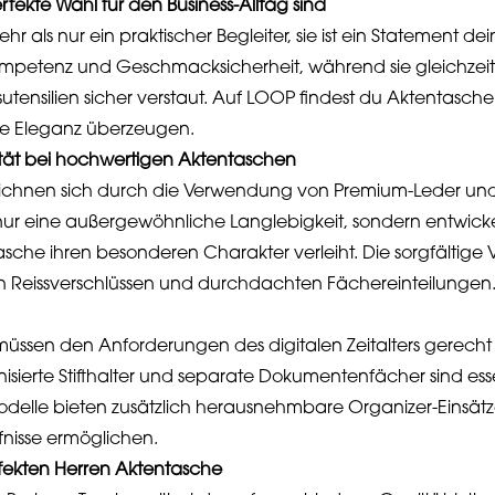
ekte Wahl für den Business-Alltag sind
 als nur ein praktischer Begleiter, sie ist ein Statement deine
Kompetenz und Geschmacksicherheit, während sie gleichzeit
ensilien sicher verstaut. Auf LOOP findest du Aktentaschen
ose Eleganz überzeugen.
ität bei hochwertigen Aktentaschen
zeichnen sich durch die Verwendung von Premium-Leder u
 nur eine außergewöhnliche Langlebigkeit, sondern entwickel
Tasche ihren besonderen Charakter verleiht. Die sorgfältige 
en Reissverschlüssen und durchdachten Fächereinteilungen
ssen den Anforderungen des digitalen Zeitalters gerecht 
isierte Stifthalter und separate Dokumentenfächer sind esse
Modelle bieten zusätzlich herausnehmbare Organizer-Einsätze,
nisse ermöglichen.
rfekten Herren Aktentasche