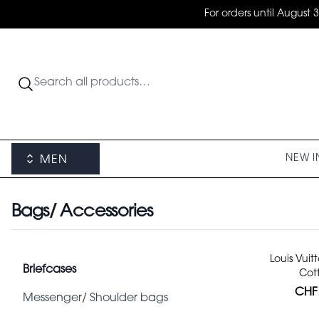
For orders until August 
NEW I
MEN
Bags/ Accessories
Categories
Louis Vuit
Briefcases
Cott
CHF 
Messenger/ Shoulder bags