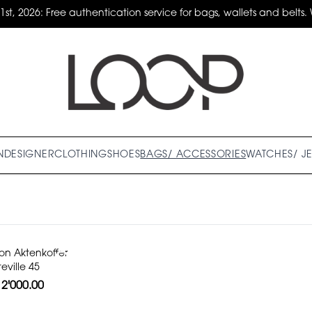
31st, 2026: Free authentication service for bags, wallets and belts. 
N
DESIGNER
CLOTHING
SHOES
BAGS/ ACCESSORIES
WATCHES/ J
ton Aktenkoffer
eville 45
2'000.00