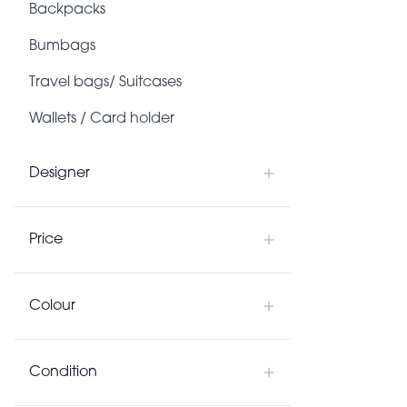
Backpacks
Bumbags
Travel bags/ Suitcases
Wallets / Card holder
Neckerchiefs/ Scarves
Designer
Other accessories
Ties/ bow ties
Price
Sunglasses/ Spectacle frames
Gloves
Colour
Belts
Condition
Hats/ Caps