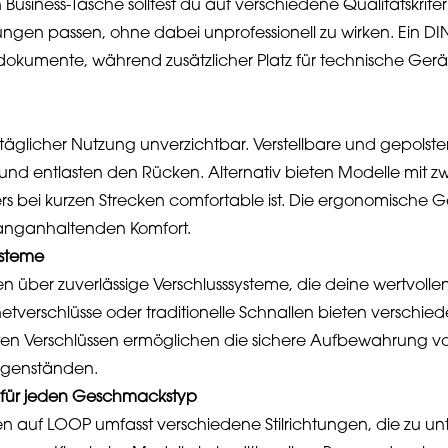
Business-Tasche solltest du auf verschiedene Qualitätskrite
ngen passen, ohne dabei unprofessionell zu wirken. Ein DIN
dokumente, während zusätzlicher Platz für technische Ger
ei täglicher Nutzung unverzichtbar. Verstellbare und gepolste
und entlasten den Rücken. Alternativ bieten Modelle mit z
rs bei kurzen Strecken comfortable ist. Die ergonomische Ge
r langanhaltenden Komfort.
ysteme
n über zuverlässige Verschlusssysteme, die deine wertvollen
verschlüsse oder traditionelle Schnallen bieten verschiede
aten Verschlüssen ermöglichen die sichere Aufbewahrung v
egenständen.
n für jeden Geschmackstyp
 auf LOOP umfasst verschiedene Stilrichtungen, die zu un