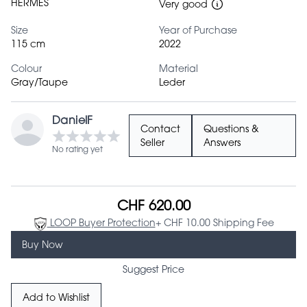
HERMES
Very good
Size
Year of Purchase
115 cm
2022
Colour
Material
Gray/Taupe
Leder
DanielF
Contact
Questions &
Seller
Answers
No rating yet
CHF 620.00
LOOP Buyer Protection
+ CHF 10.00 Shipping Fee
Buy Now
Suggest Price
Add to Wishlist