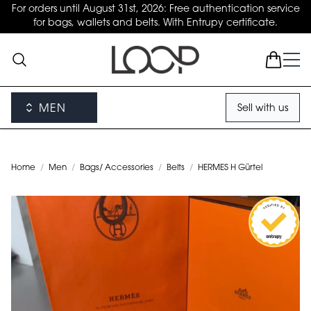
For orders until August 31st, 2026: Free authentication service
for bags, wallets and belts. With Entrupy certificate.
MEN
Sell with us
Home
/
Men
/
Bags/ Accessories
/
Belts
/
HERMES H Gürtel