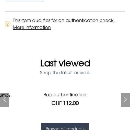
This item qualifies for an authentication check.
More information
Last viewed
Shop the latest arrivals.
Prada Red Patent Leather
Bag authentication
pumps
Bag authentication
Genius Man Hermès NEW
Jeans Louboutin Pumps
Gucci Marmont bag
Fifi Louboutin pumps
Bag
CHF 112.00
CHF 985.60
CHF 840.00
CHF 313.60
CHF 313.60
CHF 112.00
CHF 1'064.00
Browse all products