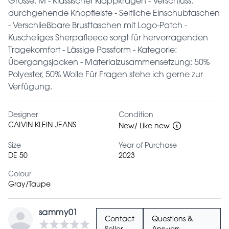
Grösse: M - Klassischer Klappkragen - Verschluss:
durchgehende Knopfleiste - Seitliche Einschubtaschen
- Verschließbare Brusttaschen mit Logo-Patch -
Kuscheliges Sherpafleece sorgt für hervorragenden
Tragekomfort - Lässige Passform - Kategorie:
Übergangsjacken - Materialzusammensetzung: 50%
Polyester, 50% Wolle Für Fragen stehe ich gerne zur
Verfügung.
Designer
Condition
CALVIN KLEIN JEANS
New/ Like new
Size
Year of Purchase
DE 50
2023
Colour
Gray/Taupe
sammy01
Contact
Questions &