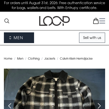
For orders until August 31st, 2026: Free authentication service
for bags, wallets and belts. With Entrupy certificate.
MEN
Sell with us
Home
/
Men
/
Clothing
/
Jackets
/
Calvin Klein Hemdjacke