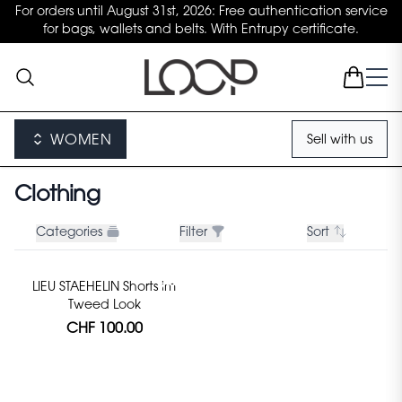
For orders until August 31st, 2026: Free authentication service
for bags, wallets and belts. With Entrupy certificate.
WOMEN
Sell with us
Clothing
Categories
Filter
Sort
LIEU STAEHELIN Shorts im
Tweed Look
CHF 100.00