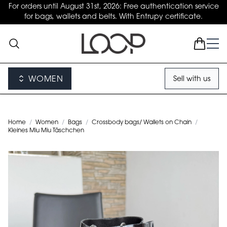
For orders until August 31st, 2026: Free authentication service
for bags, wallets and belts. With Entrupy certificate.
WOMEN
Sell with us
Home
/
Women
/
Bags
/
Crossbody bags/ Wallets on Chain
/
Kleines Miu Miu Täschchen