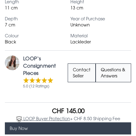
Length
Height
11 cm
13 cm
Depth
Year of Purchase
7 cm
Unknown
Colour
Material
Black
Lackleder
LOOP‘s
Consignment
Contact
Questions &
Pieces
Seller
Answers
5.0 (12 Ratings)
CHF 145.00
LOOP Buyer Protection
+ CHF 8.50 Shipping Fee
Buy Now