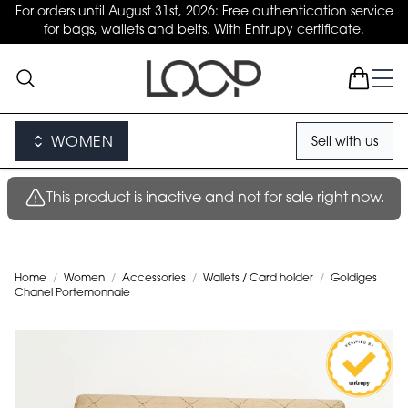
For orders until August 31st, 2026: Free authentication service
for bags, wallets and belts. With Entrupy certificate.
WOMEN
Sell with us
This product is inactive and not for sale right now.
Home
/
Women
/
Accessories
/
Wallets / Card holder
/
Goldiges
Chanel Portemonnaie