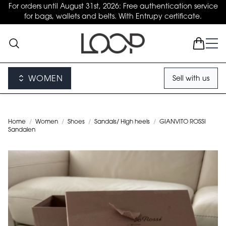
For orders until August 31st, 2026: Free authentication service
for bags, wallets and belts. With Entrupy certificate.
WOMEN
Sell with us
Home
/
Women
/
Shoes
/
Sandals/ High heels
/
GIANVITO ROSSI
Sandalen