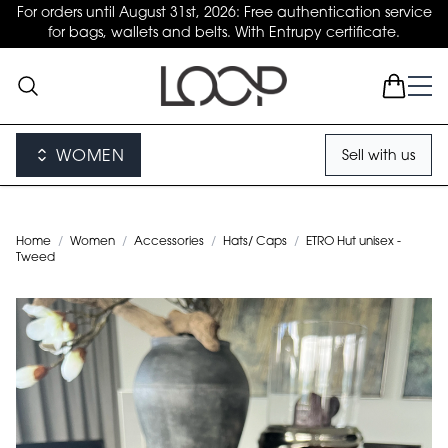
For orders until August 31st, 2026: Free authentication service
for bags, wallets and belts. With Entrupy certificate.
WOMEN
Sell with us
Home
/
Women
/
Accessories
/
Hats/ Caps
/
ETRO Hut unisex -
Tweed