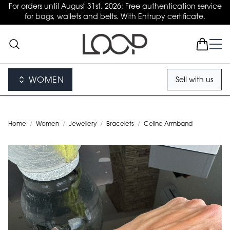
For orders until August 31st, 2026: Free authentication service
for bags, wallets and belts. With Entrupy certificate.
WOMEN
Sell with us
Home
/
Women
/
Jewellery
/
Bracelets
/
Celine Armband