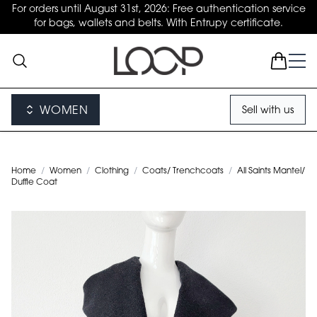
For orders until August 31st, 2026: Free authentication service
for bags, wallets and belts. With Entrupy certificate.
WOMEN
Sell with us
Home
/
Women
/
Clothing
/
Coats/ Trenchcoats
/
All Saints Mantel/
Duffle Coat