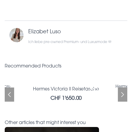
Elizabet Luso
Ich liebe pre-owned Premium- und Luxusmode 🫶
Recommended Products
ancre
Hermes 
Hermes Victoria II Reisetasche
Hermes Victoria II Reisetasche
Bottega Veneta wallet
CHF 1'650.00
CHF 336.00
CHF 1'650.00
Other articles that might interest you