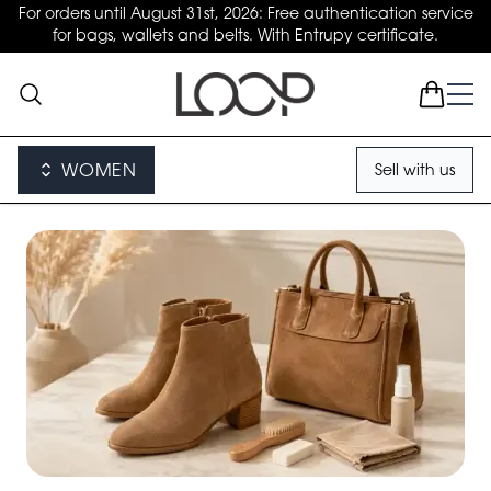
For orders until August 31st, 2026: Free authentication service
for bags, wallets and belts. With Entrupy certificate.
WOMEN
Sell with us