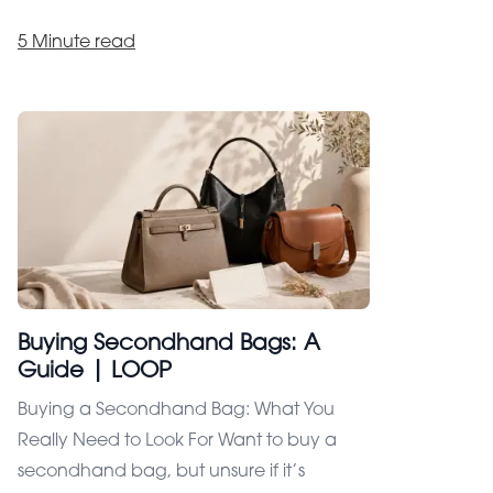
5 Minute read
Buying Secondhand Bags: A
Guide | LOOP
Privacy settings
Buying a Secondhand Bag: What You
Your satisfaction is our goal, that`s why we use
Really Need to Look For Want to buy a
cookies. With these, we enable our website to
run reliably and securely, keep an eye on
secondhand bag, but unsure if it’s
performance and better address you.