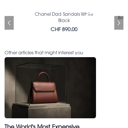
Chanel Dad Sandals White
Chanel Dad Sandals White
ARMANI COLLEZIONI Top
Balenciaga sneakers
Celine Armreif
Bott
Black
Black
CHF 330.00
CHF 105.00
CHF 280.00
CHF 890.00
CHF 890.00
Other articles that might interest you
The World's Most Expensive