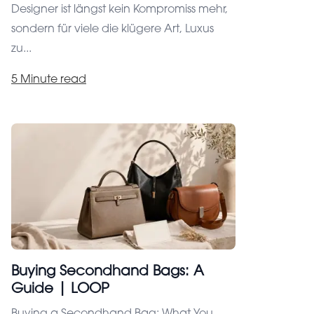
Designer ist längst kein Kompromiss mehr,
sondern für viele die klügere Art, Luxus
zu...
5 Minute read
Privacy settings
Buying Secondhand Bags: A
Your satisfaction is our goal, that`s why we use
Guide | LOOP
cookies. With these, we enable our website to
run reliably and securely, keep an eye on
Buying a Secondhand Bag: What You