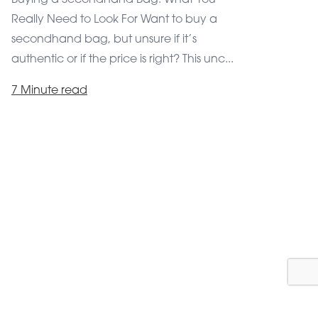
performance and better address you.
Really Need to Look For Want to buy a
Cookies are required so that everything works
secondhand bag, but unsure if it’s
technically and you can also read external
authentic or if the price is right? This unc...
content. Furthermore, cookies help to get
insights about your browsing behavior on our site
to improve our service we offer to you. You can
7 Minute read
find out more about the services we use under
»Cookie settings«.
By clicking on »Agree and continue« you agree
to the use of these services. You can revoke or
change your consent at any time with effect for
the future.
Agree and continue
Cookie settings
Privacy
Imprint