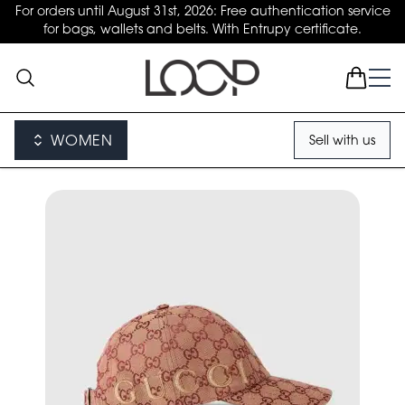
For orders until August 31st, 2026: Free authentication service
for bags, wallets and belts. With Entrupy certificate.
WOMEN
Sell with us