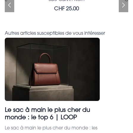
che
Sac Calvin Klein
LONGCHAMP Gatsby Tasche
Cha
CHF 25.00
CHF 290.00
CHF 25.00
Autres articles susceptibles de vous intéresser
Le sac à main le plus cher du
monde : le top 6 | LOOP
Le sac à main le plus cher du monde : les