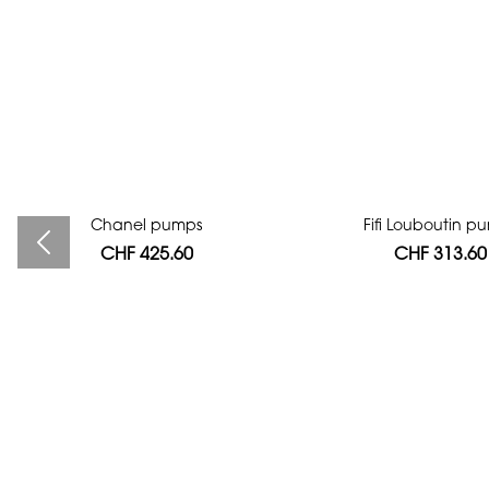
Bag authentication
Chanel pumps
Fifi Louboutin p
CHF 425.60
CHF 112.00
CHF 313.60