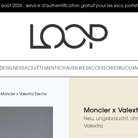
 2026 : service d'authentification gratuit pour les sacs, portefeu
DESIGNER
SACS
VÊTEMENTS
CHAUSSURES
ACCESSOIRES
BIJOUX
Moncler x Valextra Tasche
Moncler x Valex
Neu, ungebraucht, ohn
Valextra