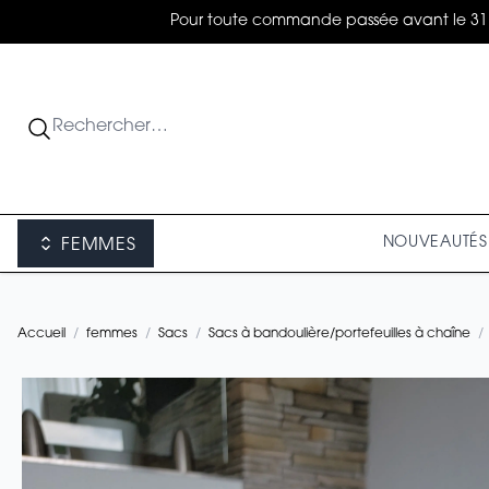
Pour toute commande passée avant le 31 août
NOUVEAUTÉS
FEMMES
Accueil
/
femmes
/
Sacs
/
Sacs à bandoulière/portefeuilles à chaîne
/