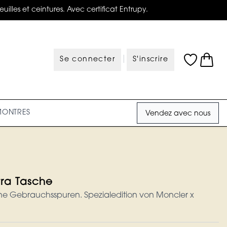
illes et ceintures. Avec certificat Entrupy.
|
Se connecter
S'inscrire
MONTRES
Vendez avec nous
tra Tasche
e Gebrauchsspuren. Spezialedition von Moncler x