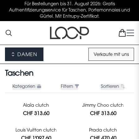
Für Bestellungen bis 31. August 2026: Gratis
Authentifizierungsservice für Taschen, Portemonnaies und
Gürtel. Mit Entrupy-Zertifikat.
DAMEN
Verkaufe mit uns
Taschen
Kategorien
Filtern
Sortieren
Alaïa clutch
Jimmy Choo clutch
CHF 313.60
CHF 313.60
Louis Vuitton clutch
Prada clutch
CHF 1'097.60
CHF 470.40