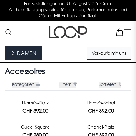
Für Bestellungen bis 31. August 2026: Gratis
Authentifizierungsservice für Taschen, Portemonnaies und
Gürtel. Mit Entrupy-Zertifikat.
DAMEN
Verkaufe mit uns
Accessoires
Kategorien
Filtern
Sortieren
Hermès-Platz
Hermès-Schal
CHF 392.00
CHF 392.00
Gucci Square
Chanel-Platz
CHF 280.00
CHF 392.00