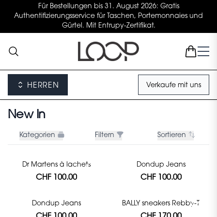
Für Bestellungen bis 31. August 2026: Gratis
Authentifizierungsservice für Taschen, Portemonnaies und
Gürtel. Mit Entrupy-Zertifikat.
HERREN
Verkaufe mit uns
New In
Kategorien
Filtern
Sortieren
Dr Martens à lachets
Dondup Jeans
CHF 100.00
CHF 100.00
Dondup Jeans
BALLY sneakers Rebby-T
CHF 100.00
CHF 170.00