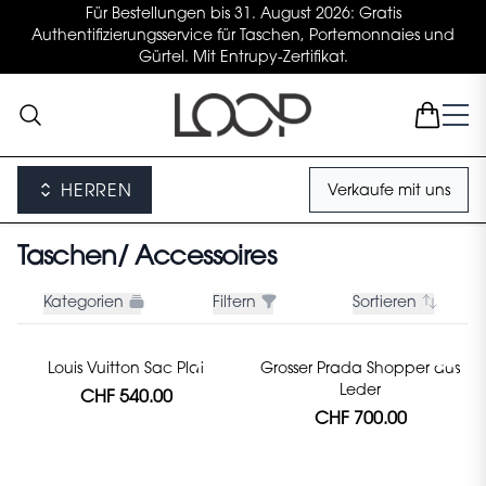
Für Bestellungen bis 31. August 2026: Gratis
Authentifizierungsservice für Taschen, Portemonnaies und
Gürtel. Mit Entrupy-Zertifikat.
HERREN
Verkaufe mit uns
Taschen/ Accessoires
Kategorien
Filtern
Sortieren
Louis Vuitton Sac Plat
Grosser Prada Shopper aus
Leder
CHF 540.00
CHF 700.00