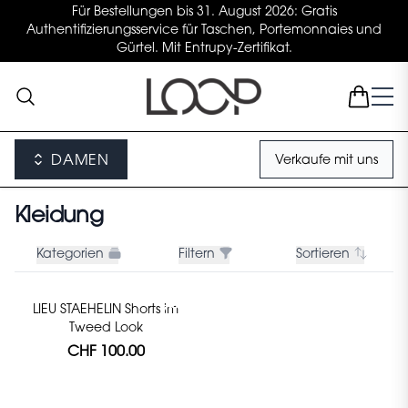
Für Bestellungen bis 31. August 2026: Gratis
Authentifizierungsservice für Taschen, Portemonnaies und
Gürtel. Mit Entrupy-Zertifikat.
DAMEN
Verkaufe mit uns
Kleidung
Kategorien
Filtern
Sortieren
LIEU STAEHELIN Shorts im
Tweed Look
CHF 100.00