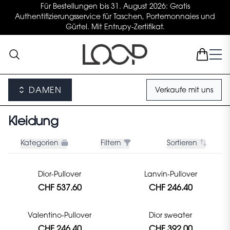
Für Bestellungen bis 31. August 2026: Gratis
Authentifizierungsservice für Taschen, Portemonnaies und
Gürtel. Mit Entrupy-Zertifikat.
DAMEN
Verkaufe mit uns
Kleidung
Kategorien
Filtern
Sortieren
Dior-Pullover
Lanvin-Pullover
CHF 537.60
CHF 246.40
Valentino-Pullover
Dior sweater
CHF 246.40
CHF 392.00