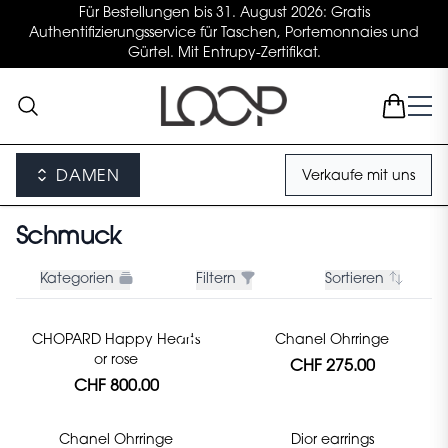
Für Bestellungen bis 31. August 2026: Gratis
Authentifizierungsservice für Taschen, Portemonnaies und
Gürtel. Mit Entrupy-Zertifikat.
DAMEN
Verkaufe mit uns
Schmuck
Kategorien
Filtern
Sortieren
CHOPARD Happy Hearts
Chanel Ohrringe
or rose
CHF 275.00
CHF 800.00
Chanel Ohrringe
Dior earrings