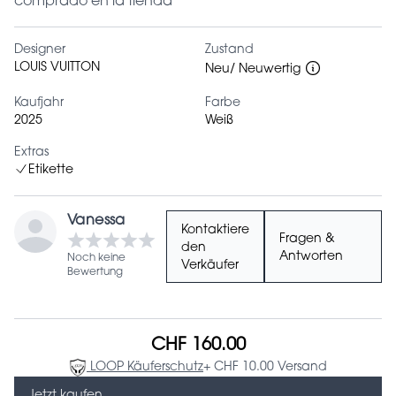
comprado en la tienda
Designer
Zustand
LOUIS VUITTON
Neu/ Neuwertig
Kaufjahr
Farbe
2025
Weiß
Extras
Etikette
Vanessa
Kontaktiere
Fragen &
den
Antworten
Noch keine
Verkäufer
Bewertung
CHF 160.00
LOOP Käuferschutz
+ CHF 10.00 Versand
Jetzt kaufen