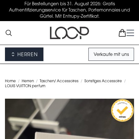
Für Bestellungen bis 31. August 2026: Gratis
Authentifizierungsservice für Taschen, Portemonnaies und
Gürtel. Mit Entrupy-Zertifikat.
HERREN
Verkaufe mit uns
Home
/
Herren
/
Taschen/ Accessoires
/
Sonstiges Accessoire
/
LOUIS VUITTON perfum