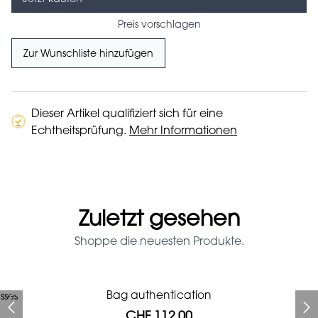
Preis vorschlagen
Zur Wunschliste hinzufügen
Dieser Artikel qualifiziert sich für eine
Echtheitsprüfung.
Mehr Informationen
Zuletzt gesehen
Shoppe die neuesten Produkte.
Prada Red Patent Leather
Bag authentication
sses
Bag authentication
Louis Vuitton leather pumps
Genius Man Hermès NEW
Gucci Marmont bag
Chanel pumps
Bag
CHF 112.00
CHF 985.60
CHF 840.00
CHF 425.60
CHF 246.40
CHF 112.00