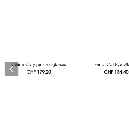
Celine Caty pink sunglasses
Bag authentication
Fendi Cat Eye Gl
CHF 179.20
CHF 112.00
CHF 134.40