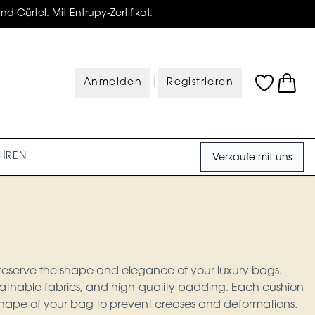
d Gürtel. Mit Entrupy-Zertifikat.
|
Anmelden
Registrieren
HREN
Verkaufe mit uns
reserve the shape and elegance of your luxury bags.
athable fabrics, and high-quality padding. Each cushion
r shape of your bag to prevent creases and deformations.