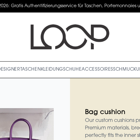
2026: Gratis Authentifizierungsservice für Taschen, Portemonnaies un
DESIGNER
TASCHEN
KLEIDUNG
SCHUHE
ACCESSOIRES
SCHMUCK
U
Bag cushion
Our custom cushions p
Premium materials, bre
perfectly fits the inne