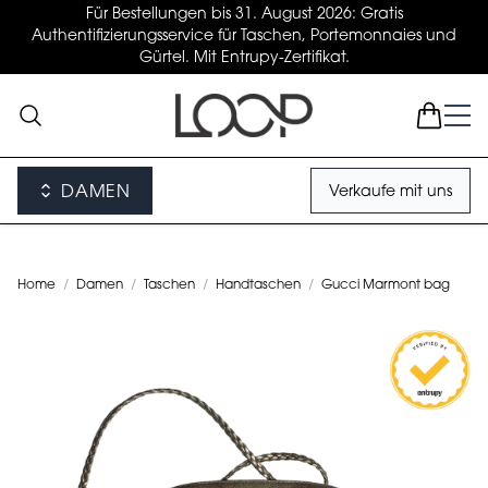
Für Bestellungen bis 31. August 2026: Gratis
Authentifizierungsservice für Taschen, Portemonnaies und
Gürtel. Mit Entrupy-Zertifikat.
DAMEN
Verkaufe mit uns
Home
/
Damen
/
Taschen
/
Handtaschen
/
Gucci Marmont bag