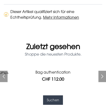
Dieser Artikel qualifiziert sich für eine
Echtheitsprüfung.
Mehr Informationen
Zuletzt gesehen
Shoppe die neuesten Produkte.
Prada Red Patent Leather
Bag authentication
pumps
Bag authentication
Genius Man Hermès NEW
Gucci zebra print glasses
Gucci Marmont bag
Fifi Louboutin pumps
Bag
CHF 112.00
CHF 985.60
CHF 840.00
CHF 313.60
CHF 201.60
CHF 112.00
CHF 1'064.00
Suchen