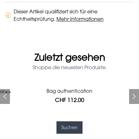
Dieser Artikel qualifiziert sich für eine
Echtheitsprüfung.
Mehr Informationen
Zuletzt gesehen
Shoppe die neuesten Produkte.
Prada Red Patent Leather
Bag authentication
asses
Bag authentication
Louis Vuitton leather pumps
Genius Man Hermès NEW
Gucci Marmont bag
Fifi Louboutin pumps
Bag
CHF 112.00
CHF 985.60
CHF 313.60
CHF 246.40
CHF 840.00
CHF 112.00
CHF 1'064.00
Suchen