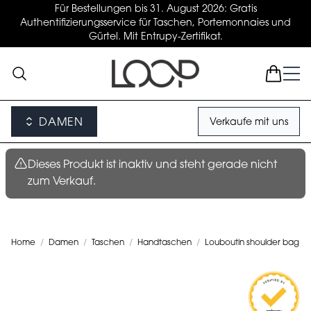
Für Bestellungen bis 31. August 2026: Gratis
Authentifizierungsservice für Taschen, Portemonnaies und
Gürtel. Mit Entrupy-Zertifikat.
DAMEN
Verkaufe mit uns
Dieses Produkt ist inaktiv und steht gerade nicht
zum Verkauf.
Home
/
Damen
/
Taschen
/
Handtaschen
/
Louboutin shoulder bag