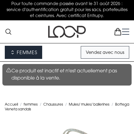
Pour toute commande passée avant le 31 août 2026 :
service d'authentification gratuit pour les sacs, portefeuilles
et ceintures. Avec certificat Entrupy.
FEMMES
Vendez avec nous
Ce produit est inactif et n'est actuellement pas
disponible à la vente.
Accueil
/
femmes
/
Chaussures
/
Mules/ mules/ ballerines
/
Bottega
Veneta sandals