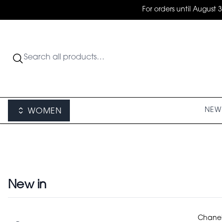
For orders until August 
NEW 
WOMEN
New in
Categories
Chanel 