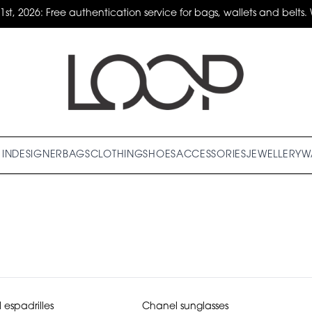
31st, 2026: Free authentication service for bags, wallets and belts. 
IN
DESIGNER
BAGS
CLOTHING
SHOES
ACCESSORIES
JEWELLERY
W
espadrilles
Chanel sunglasses