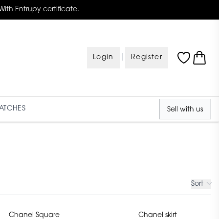
With Entrupy certificate.
|
Login
Register
ATCHES
Sell with us
Sort
Chanel Square
Chanel skirt