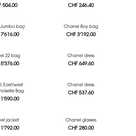
 504.00
CHF 246.40
 Jumbo bag
Chanel Boy bag
7'616.00
CHF 3'192.00
el 22 bag
Chanel dress
5'376.00
CHF 649.60
 East/west
Chanel dress
iselle Bag
CHF 537.60
1'590.00
el jacket
Chanel glasses
1'792.00
CHF 280.00