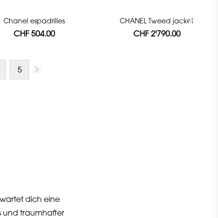
Chanel espadrilles
CHANEL Tweed jacket
CHF 504.00
CHF 2'790.00
5
rwartet dich eine
s und traumhafter