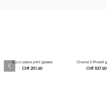
Gucci zebra print glasses
Bag authentication
Chanel X Pharell g
CHF 201.60
CHF 112.00
CHF 537.60