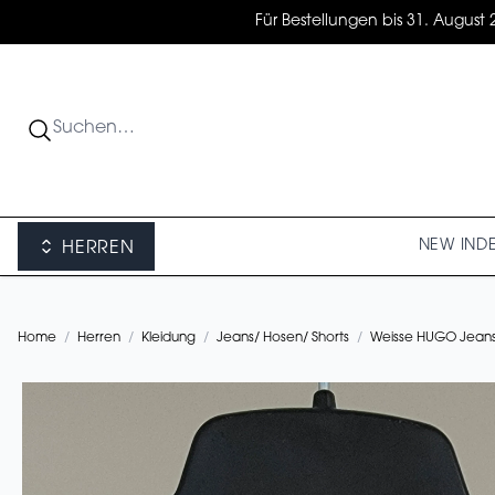
Für Bestellungen bis 31. August 
NEW IN
D
HERREN
Home
/
Herren
/
Kleidung
/
Jeans/ Hosen/ Shorts
/
Weisse HUGO Jean