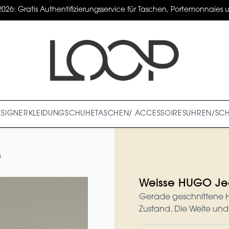
2026: Gratis Authentifizierungsservice für Taschen, Portemonnaies un
ESIGNER
KLEIDUNG
SCHUHE
TASCHEN/ ACCESSOIRES
UHREN/SC
s
Weisse HUGO Je
Gerade geschnittene H
Zustand. Die Weite und 