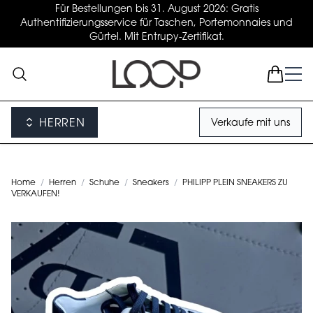
Für Bestellungen bis 31. August 2026: Gratis
Authentifizierungsservice für Taschen, Portemonnaies und
Gürtel. Mit Entrupy-Zertifikat.
HERREN
Verkaufe mit uns
Home
/
Herren
/
Schuhe
/
Sneakers
/
PHILIPP PLEIN SNEAKERS ZU
VERKAUFEN!