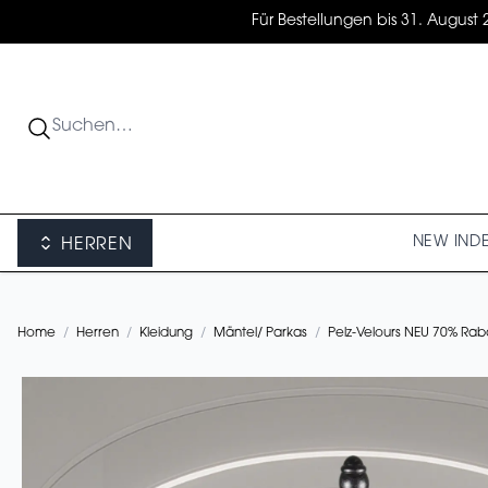
Für Bestellungen bis 31. August 
NEW IN
D
HERREN
Home
/
Herren
/
Kleidung
/
Mäntel/ Parkas
/
Pelz-Velours NEU 70% Rab