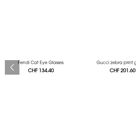
Fendi Cat Eye Glasses
Bag authentication
Gucci zebra print g
CHF 134.40
CHF 112.00
CHF 201.60