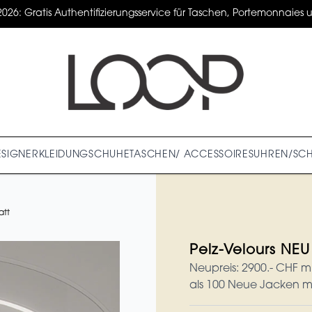
2026: Gratis Authentifizierungsservice für Taschen, Portemonnaies un
ESIGNER
KLEIDUNG
SCHUHE
TASCHEN/ ACCESSOIRES
UHREN/SC
att
Pelz-Velours NE
Neupreis: 2900.- CHF mi
als 100 Neue Jacken mi