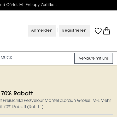
d Gürtel. Mit Entrupy-Zertifikat.
|
Anmelden
Registrieren
HMUCK
Verkaufe mit uns
U 70% Rabatt
t Preisschild Pelzvelour Mantel d.braun Grösse: M-L Mehr
t 70% Rabatt (Ref: 11)