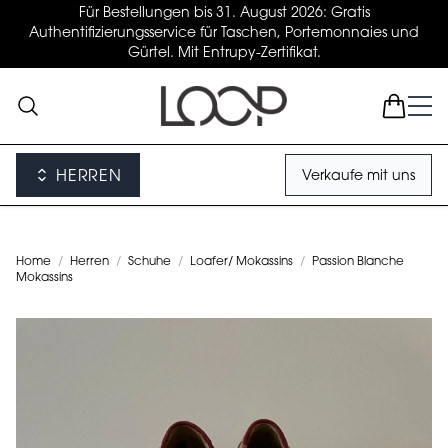
Für Bestellungen bis 31. August 2026: Gratis
Authentifizierungsservice für Taschen, Portemonnaies und
Gürtel. Mit Entrupy-Zertifikat.
HERREN
Verkaufe mit uns
Home
/
Herren
/
Schuhe
/
Loafer/ Mokassins
/
Passion Blanche
Mokassins