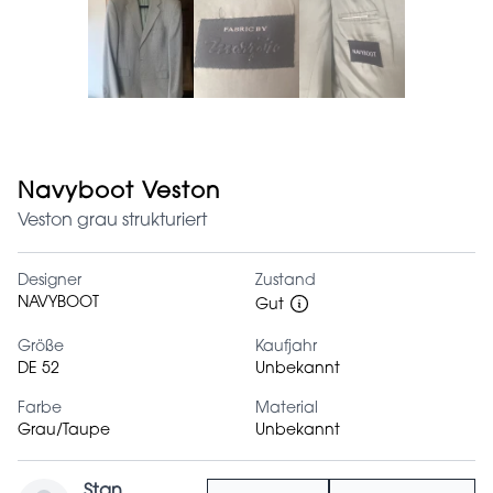
Navyboot Veston
Veston grau strukturiert
Designer
Zustand
NAVYBOOT
Gut
Größe
Kaufjahr
DE 52
Unbekannt
Farbe
Material
Grau/Taupe
Unbekannt
Stan