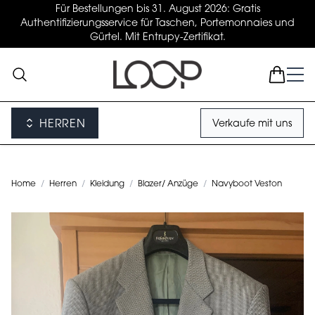
Für Bestellungen bis 31. August 2026: Gratis
Authentifizierungsservice für Taschen, Portemonnaies und
Gürtel. Mit Entrupy-Zertifikat.
HERREN
Verkaufe mit uns
Home
/
Herren
/
Kleidung
/
Blazer/ Anzüge
/
Navyboot Veston